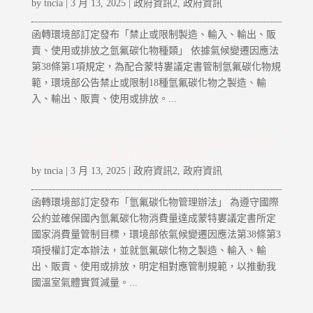
by
tncia
|
3 月 13, 2025
|
政府資訊2
,
政府資訊
函轉環境部訂定發布「禁止或限制製造、輸入、輸出、販
賣、使用或排放之氫氟碳化物種類」 依據氣候變遷因應法
第38條第1項規定，為配合蒙特婁議定書管制氫氟碳化物規
範，環境部公告禁止或限制18種氫氟碳化物之製造、輸
入、輸出、販賣、使用或排放。...
環境部業於114年2月25日以環部氣字第1149101926
號令訂定發布「氫氟碳化物管理辦法」
by
tncia
|
3 月 13, 2025
|
政府資訊2
,
政府資訊
函轉環境部訂定發布「氫氟碳化物管理辦法」 為遵守國際
公約並確保國內氫氟碳化物消費量達成蒙特婁議定書所定
國家消費量管制目標，環境部依氣候變遷因應法第38條第3
項授權訂定本辦法，並就氫氟碳化物之製造、輸入、輸
出、販賣、使用或排放，明定相對應管制規範，以推動我
國溫室氣體實質減量。...