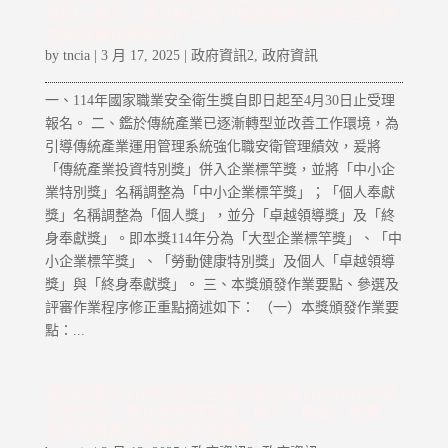
第四、第六、第八點以及「國家職業安全衛生獎參
選級評審作業程序」
by
tncia
|
3 月 17, 2025
|
政府資訊2
,
政府資訊
一、114年國家職業安全衛生獎自即日起至4月30日止受理
報名。 二、鑑於傳統產業已逐漸轉型並改善工作環境，為
引導傳統產業運用管理系統強化職安衛管理績效，爰將
「傳統產業投資特別獎」併入企業標竿獎，並將「中小企
業特別獎」名稱調整為「中小企業標竿獎」；「個人奉獻
獎」名稱調整為「個人獎」，並分「卓越領導獎」及「終
身奉獻獎」。即本獎114年分為「大型企業標竿獎」、「中
小企業標竿獎」、「勞動健康特別獎」及個人「卓越領導
獎」與「終身奉獻獎」。 三、本獎頒發作業要點、參選及
評審作業程序修正重點摘述如下： （一）本獎頒發作業要
點：...
環境部業於114年2月25日環部氣字第1149101966號
公告訂定「禁止或限制製造、輸入、輸出、販賣、
使用或排放之氫氟碳化物種類」