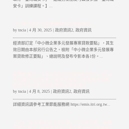
安卡」訓練課程。】...
中小微企業多元發展專案貸款要點修正
by
tncia
|
4 月 30, 2025
|
政府資訊2
,
政府資訊
經濟部訂定「中小微企業多元發展專案貸款要點」，其生
效日期由本部另行公告之。檢附「中小微企業多元發展專
案貸款修正要點」、總說明及發布令影本各1份。...
函轉財團法人工業技術研究院辦理經濟部114年廢
熱與廢冷回收技術示範應用專案示範觀摩會活動，
請惠予協助轉知所轄會員並踴躍報名
by
tncia
|
4 月 8, 2025
|
政府資訊2
,
政府資訊
詳細資訊請參考工業節能服務網 https://emis.itri.org.tw...
114年「國家職業安全衛生獎」之評選活動、函轉
勞動部修正「國家職業安全衛生獎頒發作業要點」