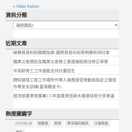
« Older Entries
資訊分類
資
訊
分
近期文章
類
破解貿易糾紛關鍵指南-國際貿易糾紛案例解析研討會
職業災害預防及職業災害勞工重建補助辦法修正草案
中高齡勞工工作適能支持計畫招生
轉知營繕工程工作場所作業人員應接受勞動部指定之營造
作業安全訓練(臺灣職安卡)
經濟部產業發展署115年度產業低碳水循環技術分享會議
熱搜關鍵字
COVID-19
勞動部
勞安
樂活福利廠商
沙崙綠能