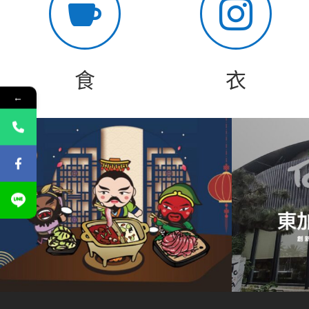


食
衣
←