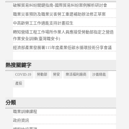
破解貿易糾紛關鍵指南-國際貿易糾紛案例解析研討會
職業災害預防及職業災害勞工重建補助辦法修正草案
中高齡勞工工作適能支持計畫招生
轉知營繕工程工作場所作業人員應接受勞動部指定之營造
作業安全訓練(臺灣職安卡)
經濟部產業發展署115年度產業低碳水循環技術分享會議
熱搜關鍵字
COVID-19
勞動部
勞安
樂活福利廠商
沙崙綠能
產投
分類
職業訓練課程
政府資訊