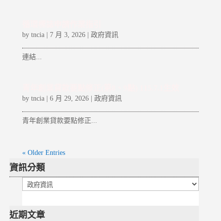
循環標誌申請作業指引
by
tncia
|
7 月 3, 2026
|
政府資訊
連結...
青年創業貸款要點修正(第8、9點) 115.7.1生效
by
tncia
|
6 月 29, 2026
|
政府資訊
青年創業貸款要點修正...
« Older Entries
資訊分類
資
訊
分
近期文章
類