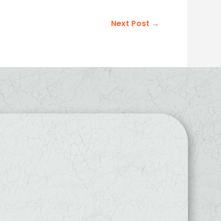
Next Post
→