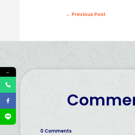
←
Previous Post
←
Commen
0 Comments