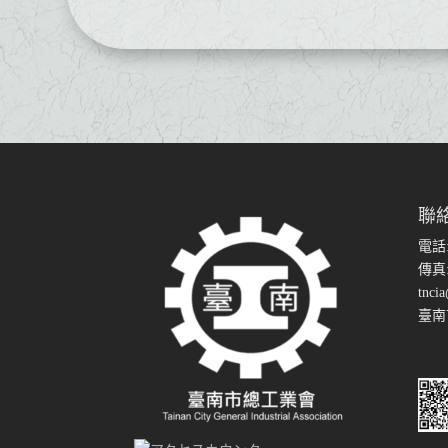
聯
電話
傳真: 
tncia
臺南