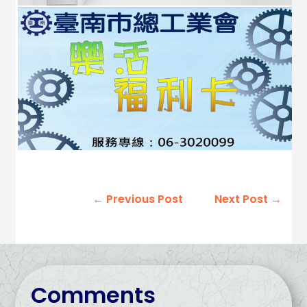
←
Previous Post
Next Post
→
Comments