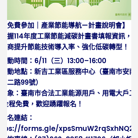
【免費參加｜產業節能導航—計畫說明會】
掌握114年度工業節能減碳計畫書填報資訊，
助廠商提升節能技術導入率、強化低碳轉型！
活動時間：6/11（三）13:00–16:00
📍活動地點：新吉工業區服務中心（臺南市安南
新二路99號）
🎯對象：臺南市合法工業能源用戶、用電大戶工
全程免費，歡迎踴躍報名！
報名連結：
ttps://forms.gle/xpsSmuW2rqSxhNQ29