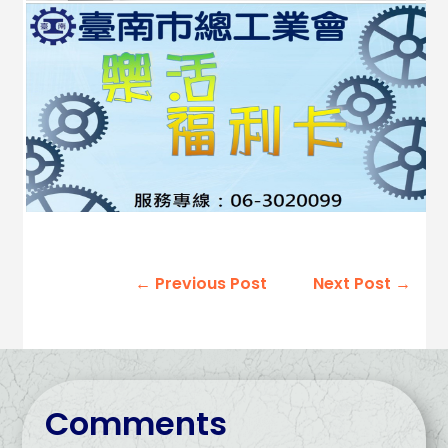
←
Previous Post
Next Post
→
Comments