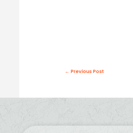
←
Previous Post