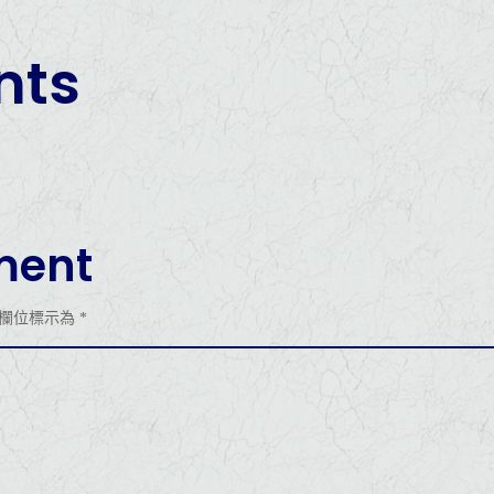
ts
ment
欄位標示為
*