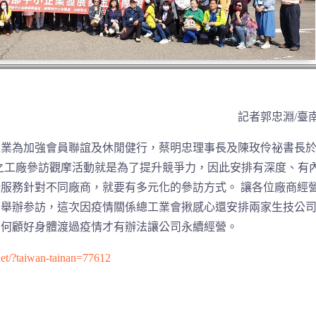
記者郭忠淵/臺
業為加強會員聯誼及休閒健行，蔡明忠理事長及陳玫伶祕書長於
二日之工廠參訪觀摩活動就是為了提升競爭力，因此安排有深度、有
服務針對不同廠商，就要有多元化的參訪方式。 讓各位廠商經
別舉辦参訪，這次因疫情關係總工業會揪感心還安排兩家生技公
如何顧好身體渡過疫情才有辦法讓公司永續經營。
net/?taiwan-tainan=77612