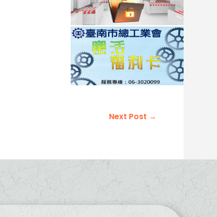
Next Post
→