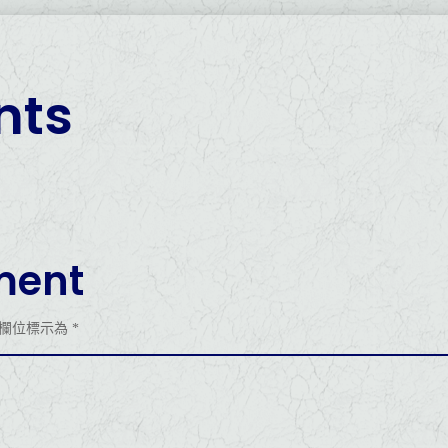
ts
ment
欄位標示為
*