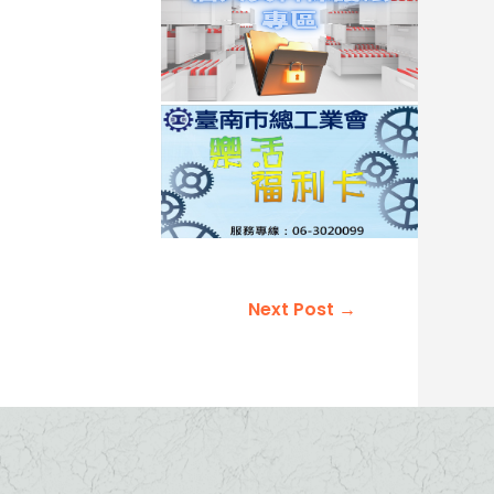
Next Post
→