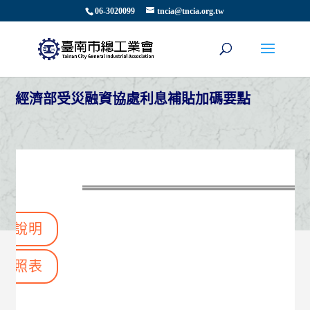
06-3020099
tncia@tncia.org.tw
經濟部受災融資協處利息補貼加碼要點
總說明
對照表